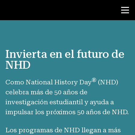
Concurso
Invierta en el futuro de
Recursos para maestros
NHD
Noticias y Eventos
®
Como National History Day
(NHD)
celebra más de 50 años de
®
Acerca de NHD
investigación estudiantil y ayuda a
Involucrarse
impulsar los próximos 50 años de NHD.
Donar
Los programas de NHD llegan a más