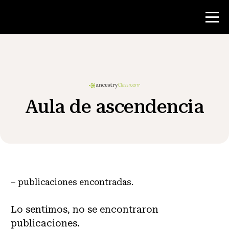
Concurso
Recursos para maestros
Aula de ascendencia
Noticias y Eventos
®
Acerca de NHD
–
publicaciones encontradas.
Involucrarse
Lo sentimos, no se encontraron
publicaciones.