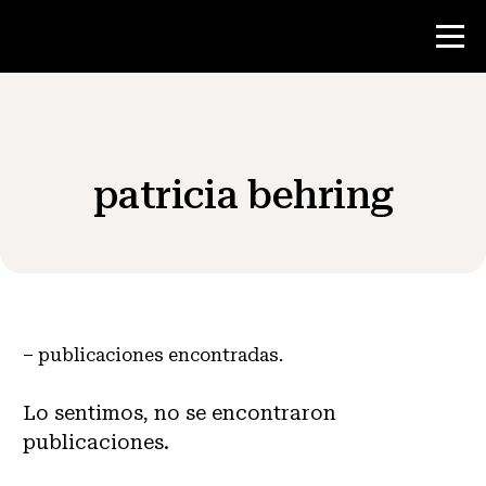
Concurso
patricia behring
Recursos para maestros
Noticias y Eventos
®
Acerca de NHD
–
publicaciones encontradas.
Involucrarse
Lo sentimos, no se encontraron
publicaciones.