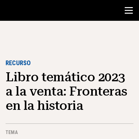
Concurso
Recursos para maestros
RECURSO
Libro temático 2023
Herramientas para el aula
Cursos
a la venta: Fronteras
institutos
en la historia
Enseñanza de Habilidades de
Investigación
Asesoramiento a estudiantes de NHD
TEMA