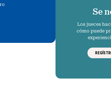
uro
Se n
Los jueces hac
cómo puede pro
experienc
REGÍSTR