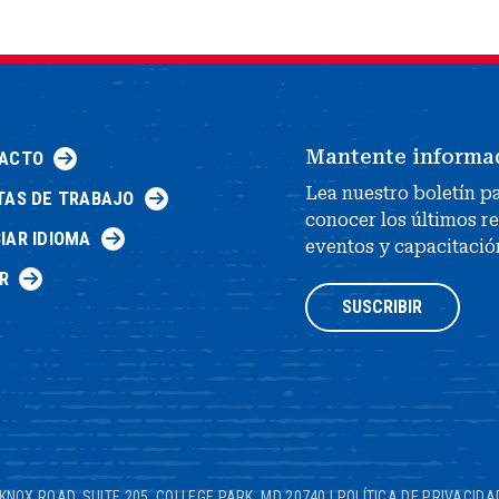
Mantente informa
ACTO
Lea nuestro boletín p
TAS DE TRABAJO
conocer los últimos r
IAR IDIOMA
eventos y capacitació
R
SUSCRIBIR
KNOX ROAD, SUITE 205, COLLEGE PARK, MD 20740
|
POLÍTICA DE PRIVACIDA