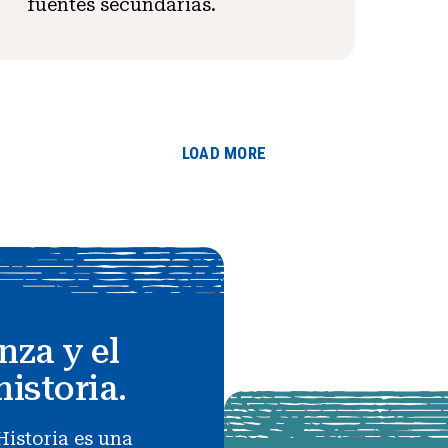
fuentes secundarias.
LOAD MORE
nza y el
historia.
Historia es una