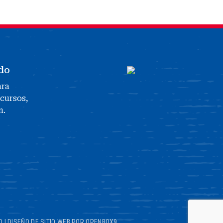
do
ara
ecursos,
n.
D
|
DISEÑO DE SITIO WEB POR OPENBOX9