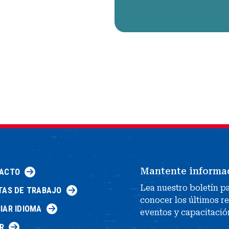
Mantente informa
ACTO
Lea nuestro boletín p
TAS DE TRABAJO
conocer los últimos r
IAR IDIOMA
eventos y capacitació
R