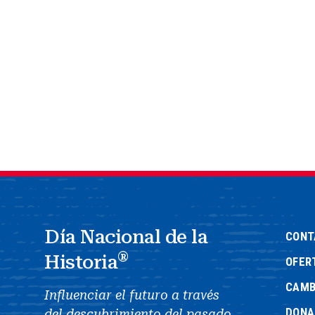
Día Nacional de la
CONT
®
Historia
OFER
CAMB
Influenciar el futuro a través
DONA
del descubrimiento del pasado