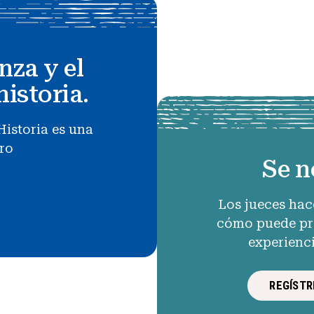
nza y el
historia.
Historia es una
uro
Se n
Los jueces hac
cómo puede pro
experienc
REGÍSTR