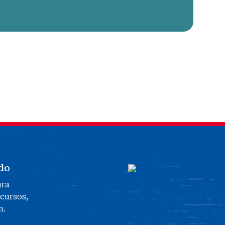
do
ara
ecursos,
n.