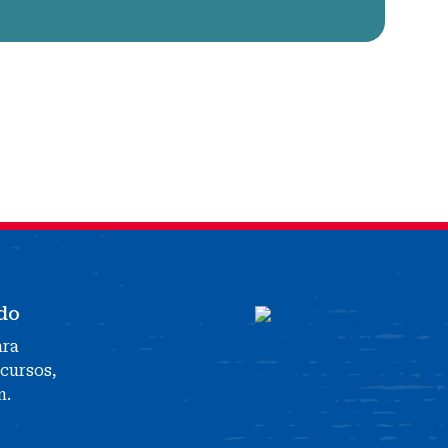
do
ara
ecursos,
n.