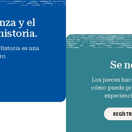
nza y el
historia.
Historia es una
uro
Se n
Los jueces hac
cómo puede pro
experienc
REGÍSTR