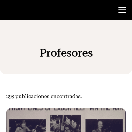
Concurso
Profesores
Recursos para maestros
Noticias y Eventos
®
Acerca de NHD
293
publicaciones encontradas.
Involucrarse