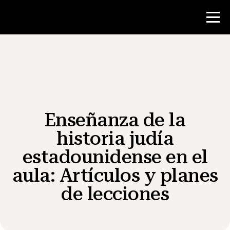
Concurso
Recursos para maestros
Enseñanza de la
Noticias y Eventos
historia judía
estadounidense en el
®
Acerca de NHD
aula: Artículos y planes
Involucrarse
de lecciones