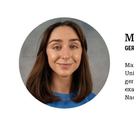
M
GE
Mar
Uni
ger
exa
Nac