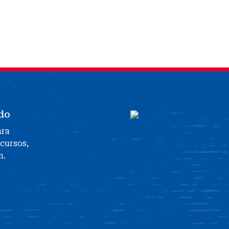
do
ara
ecursos,
n.