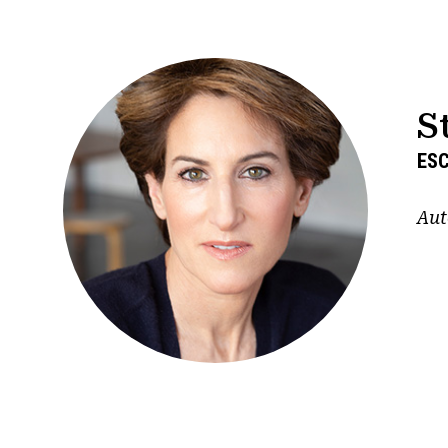
S
ESC
Aut