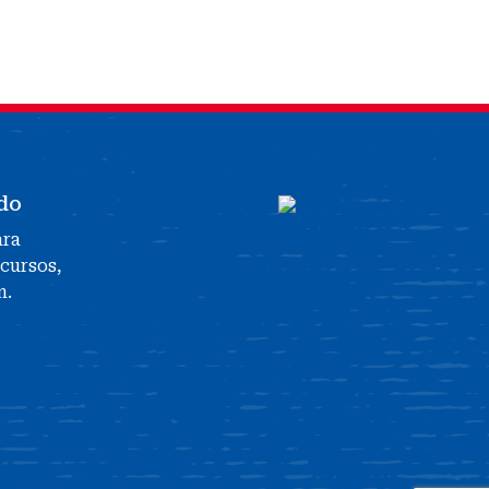
do
ara
ecursos,
n.