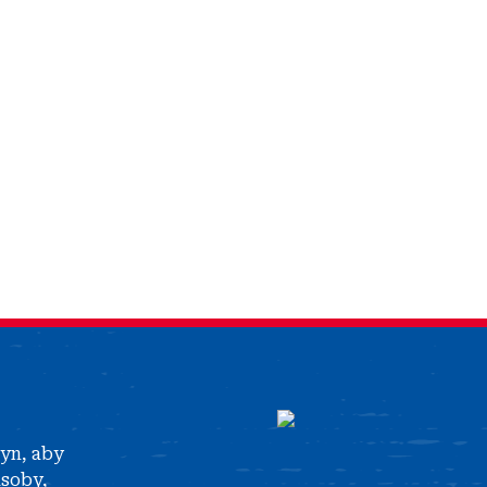
tyn, aby
asoby,