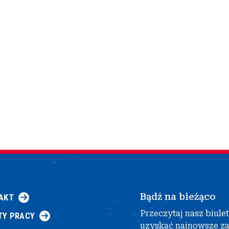
Bądź na bieżąco
AKT
Przeczytaj nasz biule
TY PRACY
uzyskać najnowsze z