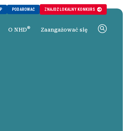
P
PODAROWAĆ
ZNAJDŹ
LOKALNY
KONKURS
®
O NHD
Zaangażować się