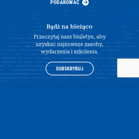
PODAROWAĆ
Bądź na bieżąco
Przeczytaj nasz biuletyn, aby
uzyskać najnowsze zasoby,
wydarzenia i szkolenia.
SUBSKRYBUJ
®
© 2026 NATIONAL HISTORY DAY
4511 KNOX ROAD, APARTAMENT
205, COLLEGE PARK, MD 20740
|
POLITYKA PRYWATNOŚCI
|
PROJEKT
STRONY INTERNETOWEJ AUTORSTWA OPENBOX9