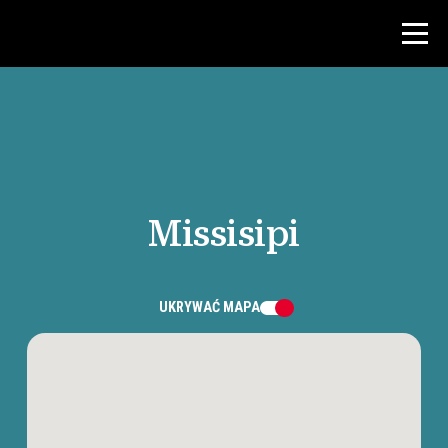
Konkurs
Zasoby dla nauczycieli
Missisipi
Wiadomości i wydarzenia
®
O NHD
UKRYWAĆ
MAPA
Zaangażować się