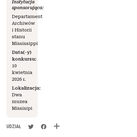
Instytucja
sponsorująca:
Departament
Archiwów
i Historii
stanu
Mississippi
Data(-y)
konkursu:
10
kwietnia
2026 r.
Lokalizacja:
Dwa
muzea
Missisipi
UDZIAŁ