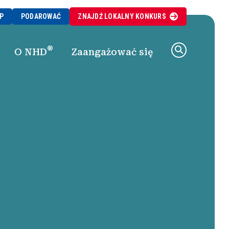
P
PODAROWAĆ
ZNAJDŹ
LOKALNY
KONKURS
®
O NHD
Zaangażować się