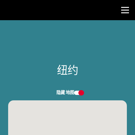
比赛
教师资源
纽约
新闻与事件
®
关于 NHD
隐藏
地图
参与其中