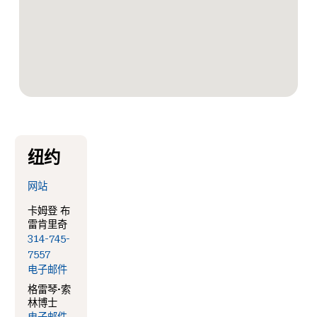
纽约
网站
卡姆登 布
雷肯里奇
314-745-
7557
电子邮件
格雷琴·索
林博士