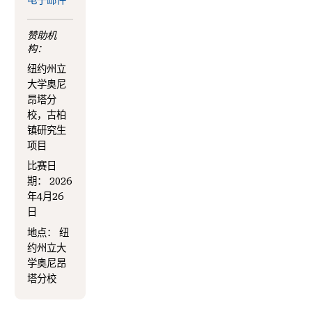
电子邮件
赞助机
构：
纽约州立
大学奥尼
昂塔分
校，古柏
镇研究生
项目
比赛日
期：
2026
年4月26
日
地点：
纽
约州立大
学奥尼昂
塔分校