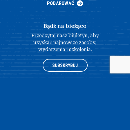
PODAROWAĆ
Bądź na bieżąco
Przeczytaj nasz biuletyn, aby
uzyskać najnowsze zasoby,
wydarzenia i szkolenia.
SUBSKRYBUJ
®
© 2026 NATIONAL HISTORY DAY
4511 KNOX ROAD, APARTAMENT
205, COLLEGE PARK, MD 20740
|
POLITYKA PRYWATNOŚCI
|
PROJEKT
STRONY INTERNETOWEJ AUTORSTWA OPENBOX9