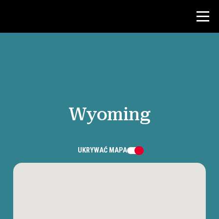
Konkurs
Zasoby dla nauczycieli
Wyoming
Wiadomości i wydarzenia
®
O NHD
UKRYWAĆ
MAPA
Zaangażować się