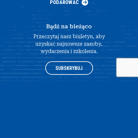
PODAROWAĆ
Bądź na bieżąco
Przeczytaj nasz biuletyn, aby
uzyskać najnowsze zasoby,
wydarzenia i szkolenia.
SUBSKRYBUJ
®
© 2026 NATIONAL HISTORY DAY
4511 KNOX ROAD, APARTAMENT
205, COLLEGE PARK, MD 20740
|
POLITYKA PRYWATNOŚCI
|
PROJEKT
STRONY INTERNETOWEJ AUTORSTWA OPENBOX9