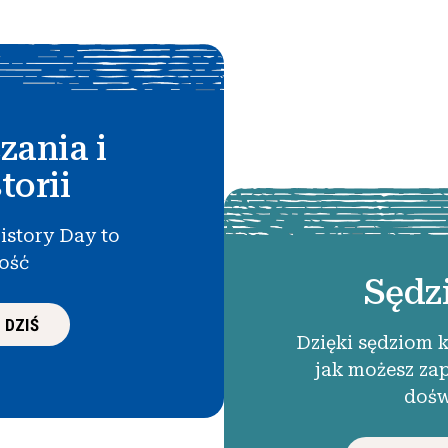
zania i
torii
istory Day to
łość
Sędz
 DZIŚ
Dzięki sędziom 
jak możesz za
dośw