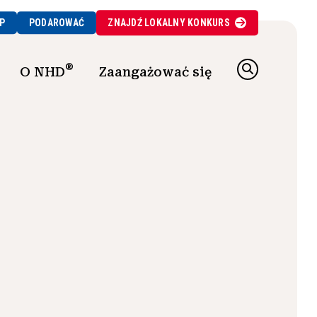
P
PODAROWAĆ
ZNAJDŹ
LOKALNY
KONKURS
®
O NHD
Zaangażować się