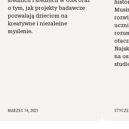
średnich i średnich w USA oraz
histo
o tym, jak projekty badawcze
Musi
pozwalają dzieciom na
rozwi
kreatywne i niezależne
uczni
myślenie.
rozum
otacz
Najs
na os
studi
MARZEC 14, 2021
STYCZEŃ