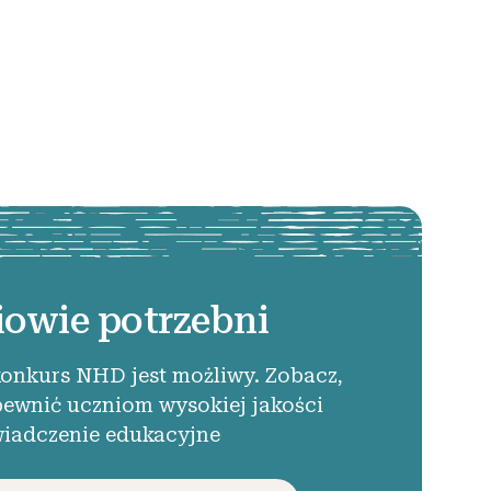
iowie potrzebni
konkurs NHD jest możliwy. Zobacz,
pewnić uczniom wysokiej jakości
iadczenie edukacyjne