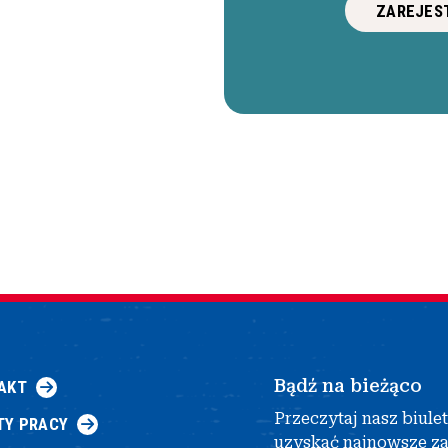
ZAREJEST
Bądź na bieżąco
AKT
Przeczytaj nasz biule
TY PRACY
uzyskać najnowsze z