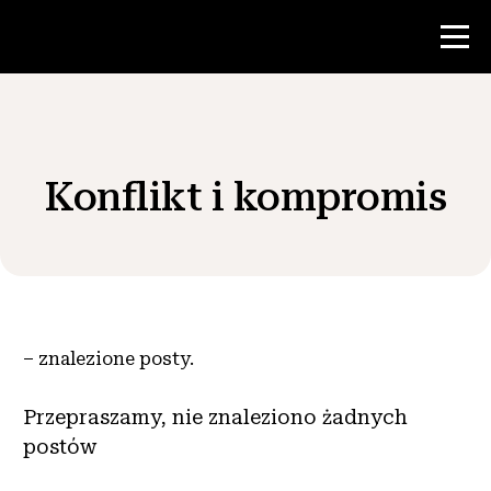
Konkurs
Konflikt i kompromis
Zasoby dla nauczycieli
Wiadomości i wydarzenia
®
O NHD
–
znalezione posty.
Zaangażować się
Przepraszamy, nie znaleziono żadnych
postów