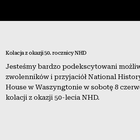
Konkurs
Kolacja z okazji 50. rocznicy NHD
Zasoby dla nauczycieli
Jesteśmy bardzo podekscytowani możliw
zwolenników i przyjaciół National Histo
Wiadomości i wydarzenia
House w Waszyngtonie w sobotę 8 czerwc
kolacji z okazji 50-lecia NHD.
®
O NHD
Zaangażować się