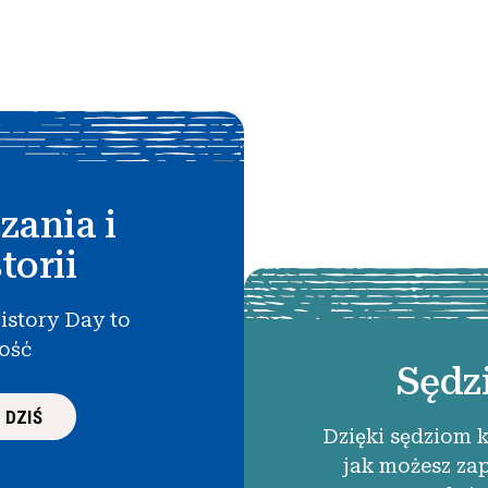
zania i
torii
istory Day to
łość
Sędz
 DZIŚ
Dzięki sędziom 
jak możesz za