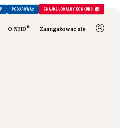
P
PODAROWAĆ
ZNAJDŹ
LOKALNY
KONKURS
®
O NHD
Zaangażować się