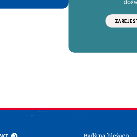
dośw
ZAREJEST
Bądź na bieżąco
AKT