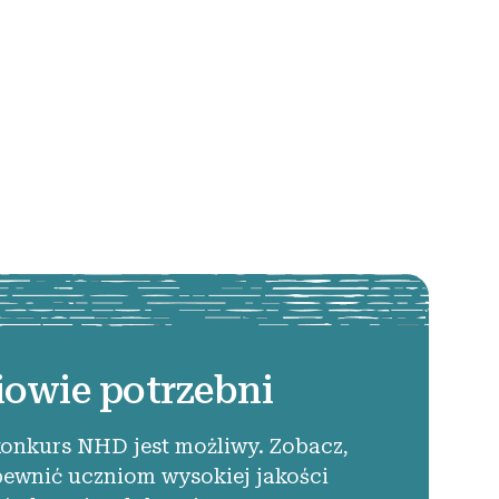
iowie potrzebni
konkurs NHD jest możliwy. Zobacz,
pewnić uczniom wysokiej jakości