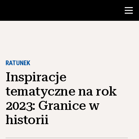
Konkurs
Zasoby dla nauczycieli
RATUNEK
Inspiracje
Narzędzia w klasie
Kursy
tematyczne na rok
Instytuty
2023: Granice w
Nauczanie umiejętności badawczych
historii
Doradzanie studentom NHD