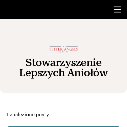
Konkurs
Zasoby dla nauczycieli
Stowarzyszenie
Lepszych Aniołów
Wiadomości i wydarzenia
®
O NHD
Zaangażować się
1
znalezione posty.