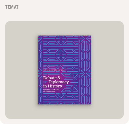
Wiadomości i wydarzenia
TEMAT
®
O NHD
Zaangażować się