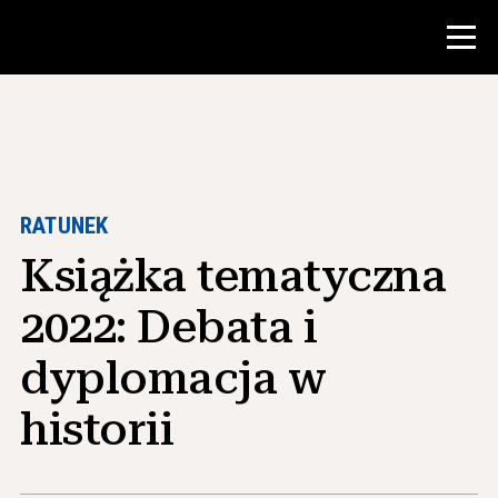
Konkurs
Zasoby dla nauczycieli
RATUNEK
Książka tematyczna
Narzędzia w klasie
Kursy
2022: Debata i
Instytuty
dyplomacja w
Nauczanie umiejętności badawczych
historii
Doradzanie studentom NHD