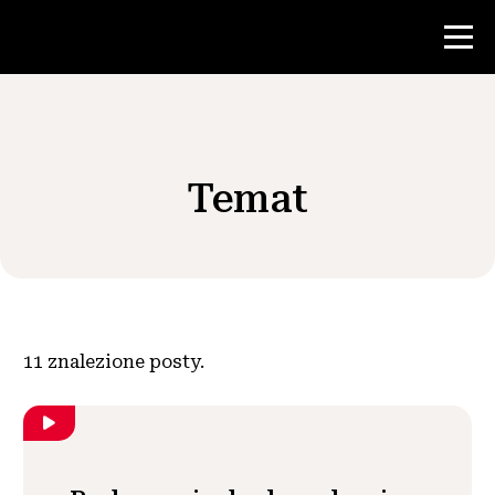
Konkurs
Temat
Zasoby dla nauczycieli
Wiadomości i wydarzenia
®
O NHD
11
znalezione posty.
Zaangażować się