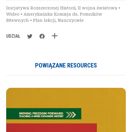
Inicjatywa Rozszerzonej Historii
,
II wojna światowa
•
Wideo
•
Amerykańska Komisja ds. Pomników
Bitewnych
•
Plan lekcji
,
Nauczyciele
UDZIAŁ
POWIĄZANE RESOURCES