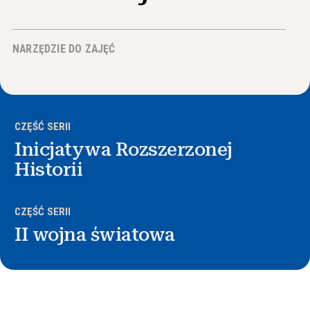
Wiadomości i wydarzenia
NARZĘDZIE DO ZAJĘĆ
®
O NHD
Zaangażować się
CZĘŚĆ SERII
Inicjatywa Rozszerzonej
Historii
CZĘŚĆ SERII
II wojna światowa