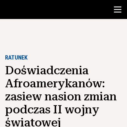
Konkurs
Zasoby dla nauczycieli
RATUNEK
Doświadczenia
Narzędzia w klasie
Kursy
Afroamerykanów:
Instytuty
zasiew nasion zmian
Nauczanie umiejętności badawczych
podczas II wojny
Doradzanie studentom NHD
światowej