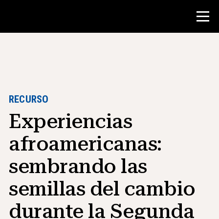
Concurso
Recursos para maestros
RECURSO
Experiencias
Herramientas para el aula
Cursos
afroamericanas:
institutos
sembrando las
Enseñanza de Habilidades de
Investigación
semillas del cambio
Asesoramiento a estudiantes de NHD
durante la Segunda