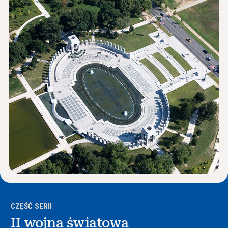
Wiadomości i wydarzenia
®
O NHD
Zaangażować się
CZĘŚĆ SERII
II wojna światowa