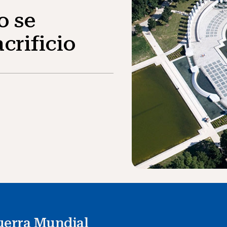
o se
crificio
erra Mundial