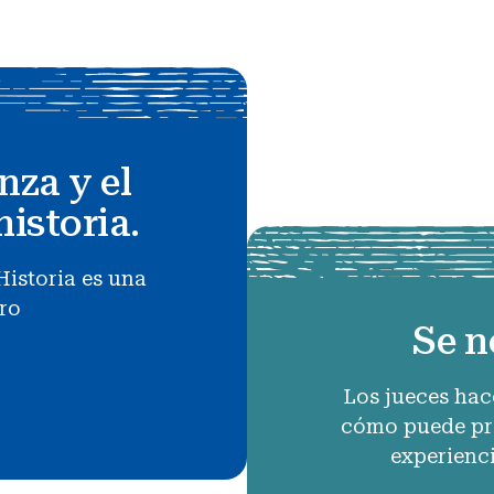
nza y el
historia.
Historia es una
uro
Se n
Los jueces hac
cómo puede pro
experienc