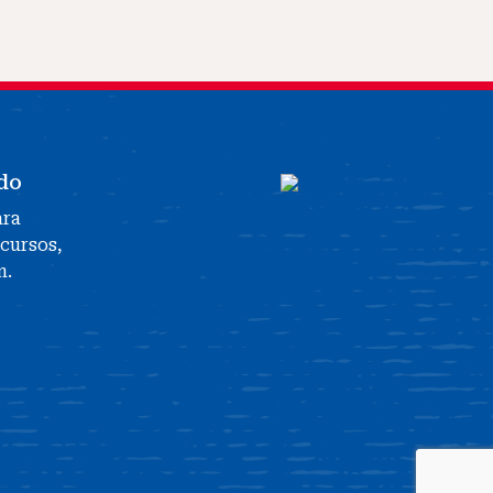
do
ara
ecursos,
n.