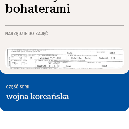
Wiadomości i wydarzenia
bohaterami
®
O NHD
NARZĘDZIE DO ZAJĘĆ
Zaangażować się
CZĘŚĆ SERII
wojna koreańska