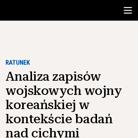
Konkurs
Zasoby dla nauczycieli
RATUNEK
Analiza zapisów
Narzędzia w klasie
Kursy
wojskowych wojny
Instytuty
koreańskiej w
Nauczanie umiejętności badawczych
kontekście badań
Doradzanie studentom NHD
nad cichymi