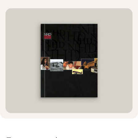
Wiadomości i wydarzenia
®
O NHD
Zaangażować się