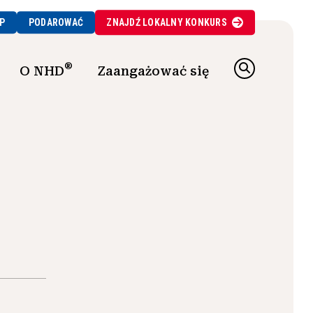
P
PODAROWAĆ
ZNAJDŹ
LOKALNY
KONKURS
®
O NHD
Zaangażować się