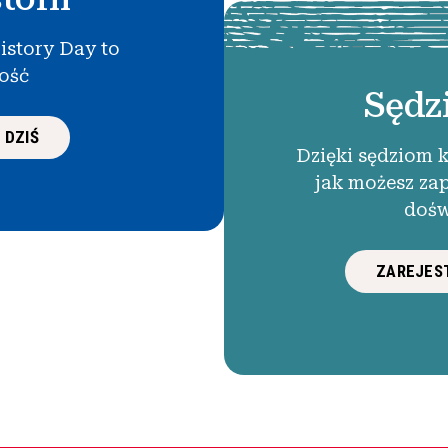
istory Day to
łość
Sędz
 DZIŚ
Dzięki sędziom 
jak możesz za
dośw
ZAREJEST