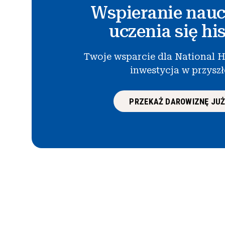
Wspieranie nauc
uczenia się his
Twoje wsparcie dla National H
inwestycja w przysz
PRZEKAŻ DAROWIZNĘ JUŻ