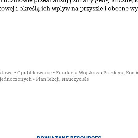
ji uczniowie przeanalizują zmiany geograficzne, k
towej i określą ich wpływ na przyszłe i obecne w
iatowa
•
Opublikowanie
•
Fundacja Wojskowa Pritzkera
,
Komis
Zjednoczonych
•
Plan lekcji
,
Nauczyciele