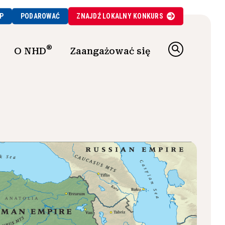
P
PODAROWAĆ
ZNAJDŹ
LOKALNY
KONKURS
®
O NHD
Zaangażować się