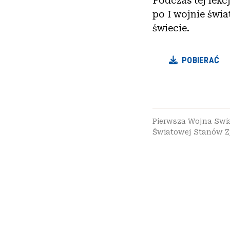
Podczas tej lekc
po I wojnie świa
świecie.
POBIERAĆ
Pierwsza Wojna Sw
Światowej Stanów 