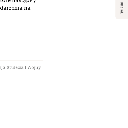
tóre nastąpiły
UDZIAŁ
ydarzenia na
ja Stulecia I Wojny