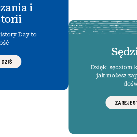
zania i
torii
istory Day to
łość
Sędz
 DZIŚ
Dzięki sędziom 
jak możesz za
dośw
ZAREJEST