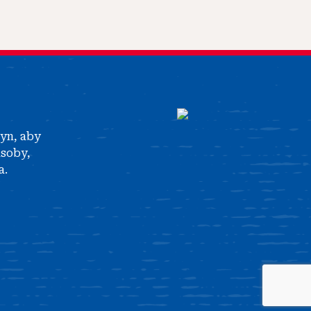
tyn, aby
asoby,
a.