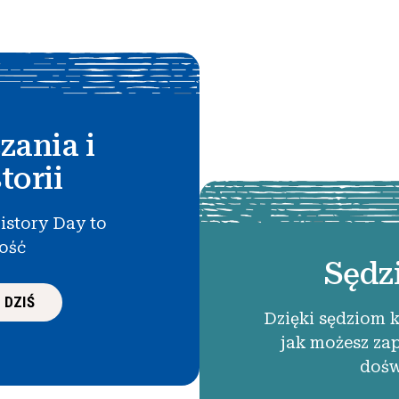
zania i
torii
istory Day to
łość
Sędz
 DZIŚ
Dzięki sędziom 
jak możesz za
dośw