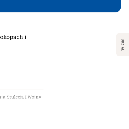
 okopach i
UDZIAŁ
ja Stulecia I Wojny