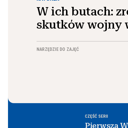
W ich butach: z
skutków wojny 
NARZĘDZIE DO ZAJĘĆ
CZĘŚĆ SERII
Pierwsza W