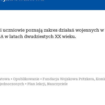
cji uczniowie poznają zakres działań wojennych w
SA w latach dwudziestych XX wieku.
iatowa
•
Opublikowanie
•
Fundacja Wojskowa Pritzkera
,
Komis
Zjednoczonych
•
Plan lekcji
,
Nauczyciele