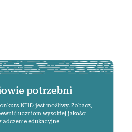
iowie potrzebni
konkurs NHD jest możliwy. Zobacz,
pewnić uczniom wysokiej jakości
iadczenie edukacyjne