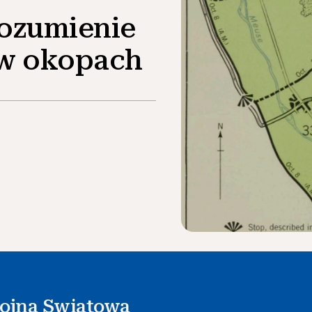
rozumienie
w okopach
ojna Swiatowa