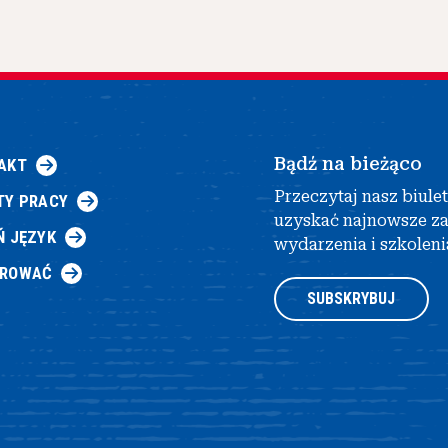
Bądź na bieżąco
AKT
Przeczytaj nasz biule
TY PRACY
uzyskać najnowsze z
Ń JĘZYK
wydarzenia i szkoleni
AROWAĆ
SUBSKRYBUJ