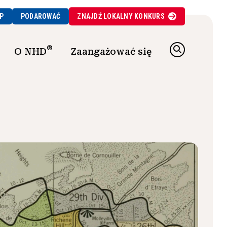
P
PODAROWAĆ
ZNAJDŹ
LOKALNY
KONKURS
®
O NHD
Zaangażować się