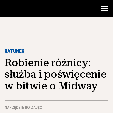
Konkurs
Zasoby dla nauczycieli
RATUNEK
Robienie różnicy:
Narzędzia w klasie
Kursy
służba i poświęcenie
Instytuty
w bitwie o Midway
Nauczanie umiejętności badawczych
Doradzanie studentom NHD
NARZĘDZIE DO ZAJĘĆ