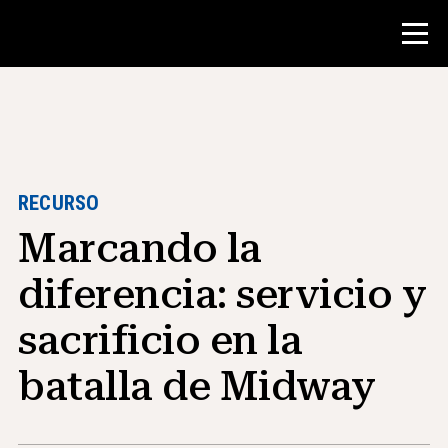
Concurso
Recursos para maestros
RECURSO
Marcando la
Herramientas para el aula
Cursos
diferencia: servicio y
institutos
sacrificio en la
Enseñanza de Habilidades de
Investigación
batalla de Midway
Asesoramiento a estudiantes de NHD