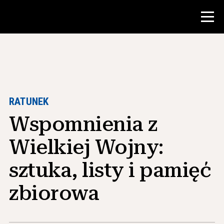
Konkurs
Zasoby dla nauczycieli
RATUNEK
Wspomnienia z
Narzędzia w klasie
Kursy
Wielkiej Wojny:
Instytuty
sztuka, listy i pamięć
Nauczanie umiejętności badawczych
zbiorowa
Doradzanie studentom NHD