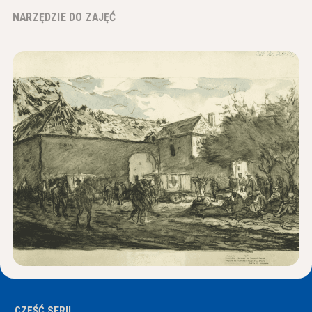
Wiadomości i wydarzenia
NARZĘDZIE DO ZAJĘĆ
®
O NHD
Zaangażować się
CZĘŚĆ SERII