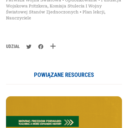
Pierwsza Wojna Swiatowa
•
Opublikowanie
•
Fundacja
Wojskowa Pritzkera
,
Komisja Stulecia I Wojny
Światowej Stanów Zjednoczonych
•
Plan lekcji
,
Nauczyciele
UDZIAŁ
POWIĄZANE RESOURCES