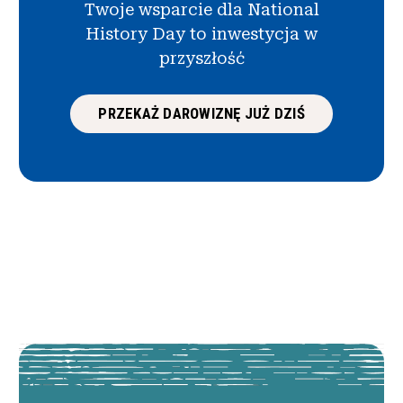
Twoje wsparcie dla National
History Day to inwestycja w
przyszłość
PRZEKAŻ DAROWIZNĘ JUŻ DZIŚ