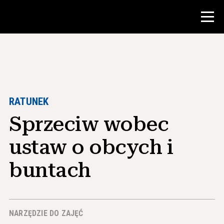
Konkurs
Zasoby dla nauczycieli
RATUNEK
Sprzeciw wobec
Narzędzia w klasie
Kursy
ustaw o obcych i
Instytuty
buntach
Nauczanie umiejętności badawczych
Doradzanie studentom NHD
NARZĘDZIE DO ZAJĘĆ