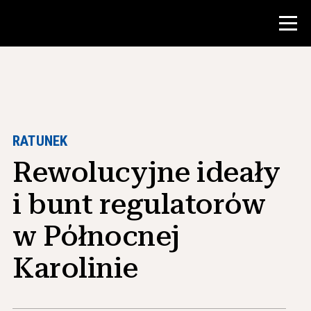
Konkurs
Zasoby dla nauczycieli
RATUNEK
Rewolucyjne ideały
Narzędzia w klasie
Kursy
i bunt regulatorów
Instytuty
w Północnej
Nauczanie umiejętności badawczych
Karolinie
Doradzanie studentom NHD