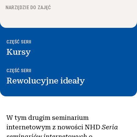
Wiadomości i wydarzenia
NARZĘDZIE DO ZAJĘĆ
®
O NHD
Zaangażować się
CZĘŚĆ SERII
Kursy
CZĘŚĆ SERII
Rewolucyjne ideały
W tym drugim seminarium
internetowym z nowości NHD
Seria
seminariów internetowych o