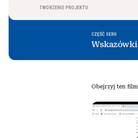
TWORZENIE PROJEKTU
CZĘŚĆ SERII
Wskazówk
Obejrzyj ten fil