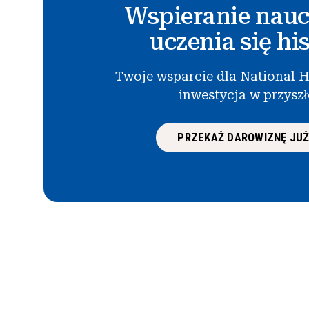
Wspieranie nauc
uczenia się his
Twoje wsparcie dla National H
inwestycja w przysz
PRZEKAŻ DAROWIZNĘ JUŻ