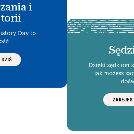
zania i
torii
istory Day to
łość
Sędz
 DZIŚ
Dzięki sędziom 
jak możesz za
dośw
ZAREJEST