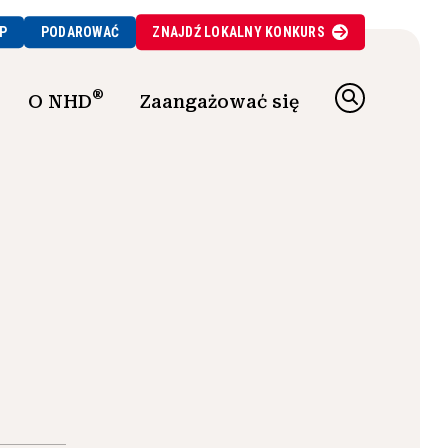
P
PODAROWAĆ
ZNAJDŹ
LOKALNY
KONKURS
®
O NHD
Zaangażować się