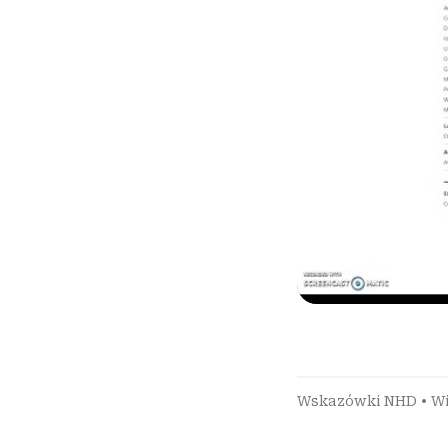
Wskazówki NHD
•
W