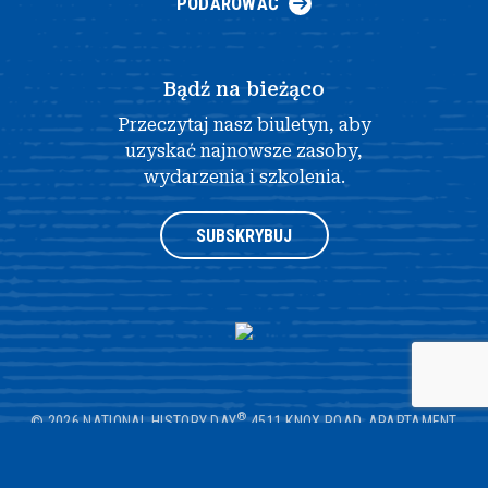
PODAROWAĆ
Bądź na bieżąco
Przeczytaj nasz biuletyn, aby
uzyskać najnowsze zasoby,
wydarzenia i szkolenia.
SUBSKRYBUJ
®
© 2026 NATIONAL HISTORY DAY
4511 KNOX ROAD, APARTAMENT
205, COLLEGE PARK, MD 20740
|
POLITYKA PRYWATNOŚCI
|
PROJEKT
STRONY INTERNETOWEJ AUTORSTWA OPENBOX9