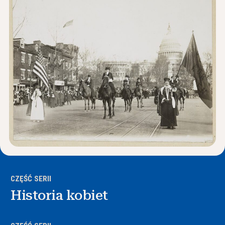
Wiadomości i wydarzenia
®
O NHD
Zaangażować się
CZĘŚĆ SERII
Historia kobiet