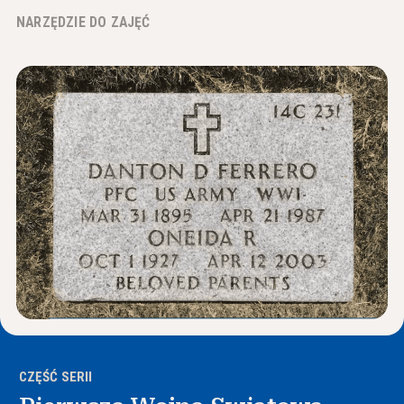
Wiadomości i wydarzenia
NARZĘDZIE DO ZAJĘĆ
®
O NHD
Zaangażować się
CZĘŚĆ SERII