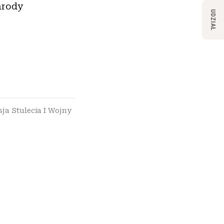
arody
UDZIAŁ
ja Stulecia I Wojny