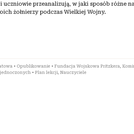
ji uczniowie przeanalizują, w jaki sposób różne n
oich żołnierzy podczas Wielkiej Wojny.
iatowa
•
Opublikowanie
•
Fundacja Wojskowa Pritzkera
,
Komis
Zjednoczonych
•
Plan lekcji
,
Nauczyciele