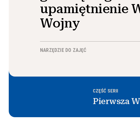
upamiętnienie W
Wojny
NARZĘDZIE DO ZAJĘĆ
CZĘŚĆ SERII
Pierwsza W