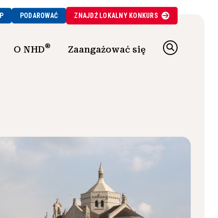
P
PODAROWAĆ
ZNAJDŹ
LOKALNY
KONKURS
®
O NHD
Zaangażować się