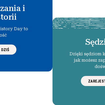
zania i
torii
istory Day to
łość
Sędz
 DZIŚ
Dzięki sędziom 
jak możesz za
dośw
ZAREJEST