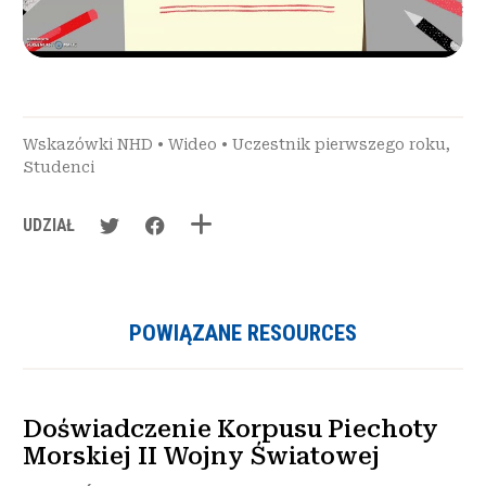
Wskazówki NHD
•
Wideo
•
Uczestnik pierwszego roku
,
Studenci
UDZIAŁ
POWIĄZANE RESOURCES
Doświadczenie Korpusu Piechoty
Morskiej II Wojny Światowej