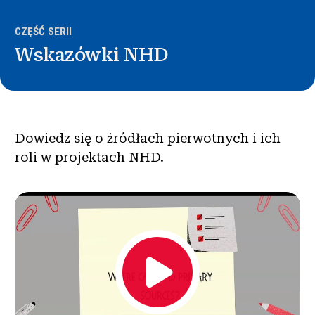
Wiadomości i wydarzenia
CZĘŚĆ SERII
®
Wskazówki NHD
O NHD
Zaangażować się
Dowiedz się o źródłach pierwotnych i ich
roli w projektach NHD.