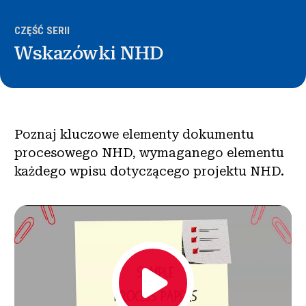
Wiadomości i wydarzenia
CZĘŚĆ SERII
®
Wskazówki NHD
O NHD
Zaangażować się
Poznaj kluczowe elementy dokumentu
procesowego NHD, wymaganego elementu
każdego wpisu dotyczącego projektu NHD.