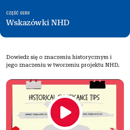
Wiadomości i wydarzenia
CZĘŚĆ SERII
®
Wskazówki NHD
O NHD
Zaangażować się
Dowiedz się o znaczeniu historycznym i
jego znaczeniu w tworzeniu projektu NHD.