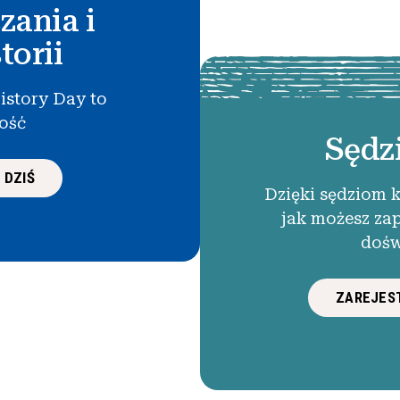
zania i
torii
istory Day to
łość
Sędz
 DZIŚ
Dzięki sędziom 
jak możesz za
dośw
ZAREJEST