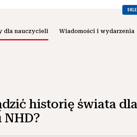
SKLE
 dla nauczycieli
Wiadomości i wydarzenia
zić historię świata dl
u NHD?