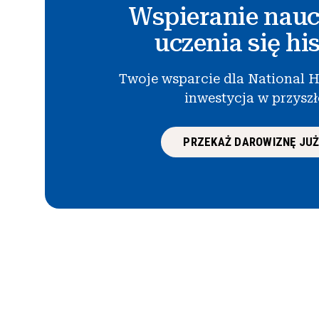
Wspieranie nauc
uczenia się his
Twoje wsparcie dla National H
inwestycja w przysz
PRZEKAŻ DAROWIZNĘ JUŻ