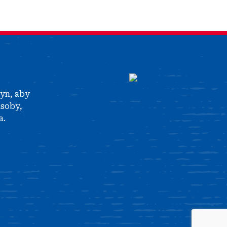
tyn, aby
asoby,
a.