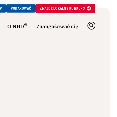
P
PODAROWAĆ
ZNAJDŹ
LOKALNY
KONKURS
®
O NHD
Zaangażować się
a