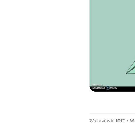
Wskazówki NHD
•
W