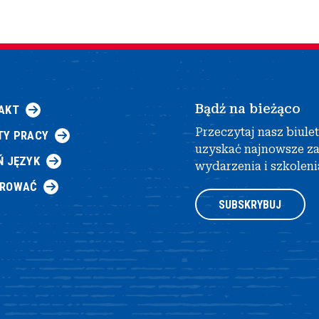
Bądź na bieżąco
AKT
Przeczytaj nasz biule
TY PRACY
uzyskać najnowsze z
Ń JĘZYK
wydarzenia i szkoleni
AROWAĆ
SUBSKRYBUJ