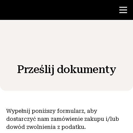
Konkurs
Zasoby dla nauczycieli
Prześlij dokumenty
Wiadomości i wydarzenia
®
O NHD
Zaangażować się
Wypełnij poniższy formularz, aby
dostarczyć nam zamówienie zakupu i/lub
dowód zwolnienia z podatku.