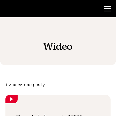
Konkurs
Wideo
Zasoby dla nauczycieli
Wiadomości i wydarzenia
®
O NHD
1
znalezione posty.
Zaangażować się