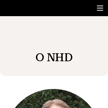
Konkurs
Zasoby dla nauczycieli
O NHD
Wiadomości i wydarzenia
®
O NHD
Zaangażować się